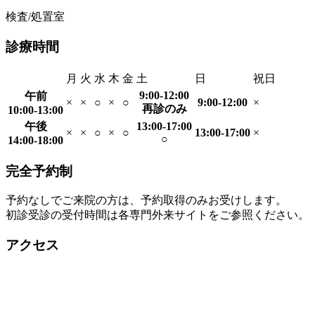
検査/処置室
診療時間
月
火
水
木
金
土
日
祝日
9:00-12:00
午前
×
×
○
×
○
9:00-12:00
×
再診のみ
10:00-13:00
午後
13:00-17:00
×
×
○
×
○
13:00-17:00
×
○
14:00-18:00
完全予約制
予約なしでご来院の方は、予約取得のみお受けします。
初診受診の受付時間は各専門外来サイトをご参照ください。
アクセス